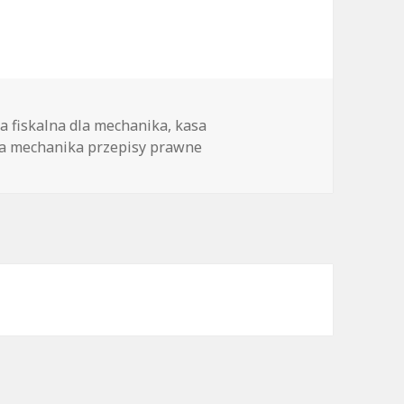
i
a fiskalna dla mechanika
,
kasa
dla mechanika przepisy prawne