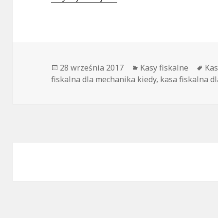
Opublikowano
28 września 2017
Kategorie
Kasy fiskalne
Tag
Kas
fiskalna dla mechanika kiedy
,
kasa fiskalna 