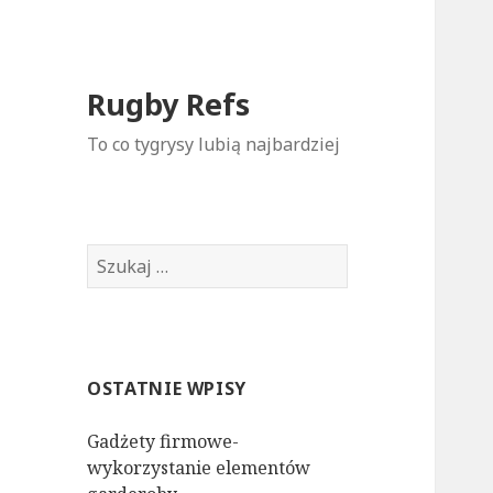
Rugby Refs
To co tygrysy lubią najbardziej
S
z
u
k
a
OSTATNIE WPISY
j
:
Gadżety firmowe-
wykorzystanie elementów