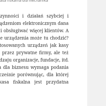
asa fiskalna dla mechanika
ynności i działań szybciej i
rządzeniom elektronicznym dana
 obsługiwać więcej klientów. A
ie urządzenia może tu chodzić?
stosowanych urządzeń jak kasy
o przez prywatne firmy, ale też
aju organizacje, fundacje, itd.
ch dla biznesu wymaga podania
ześnie porównując, dla której
kasa fiskalna jest przydatna
ika a dla okulisty