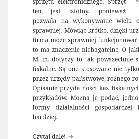
K
sprzętu elektronicznego. Sprzęt
ten jest istotny, ponieważ
pozwala na wykonywanie wielu cz
sprawniej. Mówiąc krótko, dzięki u
firma może sprawniej funkcjonować i
to ma znaczenie niebagatelne. O jak
M. in. dotyczy to tak powszechnie 
fiskalne. Są one stosowane nie tylk
przez urzędy państwowe, różnego rodz
Opisanie przydatności kas fiskalny
przykładów. Można je podać, jednoc
formy działalności gospodarczej 
bardziej.
Czytaj dalej
Kasa fiskalna dla mechan